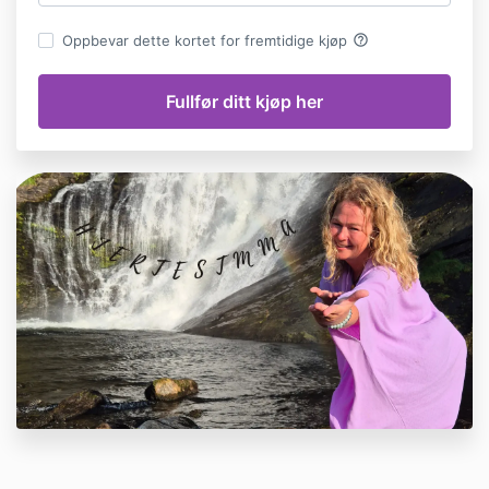
help_outline
Oppbevar dette kortet for fremtidige kjøp