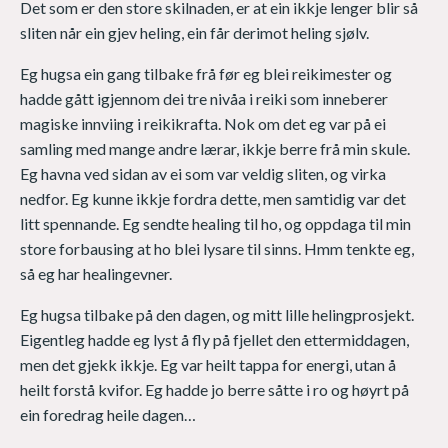
Det som er den store skilnaden, er at ein ikkje lenger blir så
sliten når ein gjev heling, ein får derimot heling sjølv.
Eg hugsa ein gang tilbake frå før eg blei reikimester og
hadde gått igjennom dei tre nivåa i reiki som inneberer
magiske innviing i reikikrafta. Nok om det eg var på ei
samling med mange andre lærar, ikkje berre frå min skule.
Eg havna ved sidan av ei som var veldig sliten, og virka
nedfor. Eg kunne ikkje fordra dette, men samtidig var det
litt spennande. Eg sendte healing til ho, og oppdaga til min
store forbausing at ho blei lysare til sinns. Hmm tenkte eg,
så eg har healingevner.
Eg hugsa tilbake på den dagen, og mitt lille helingprosjekt.
Eigentleg hadde eg lyst å fly på fjellet den ettermiddagen,
men det gjekk ikkje. Eg var heilt tappa for energi, utan å
heilt forstå kvifor. Eg hadde jo berre såtte i ro og høyrt på
ein foredrag heile dagen…