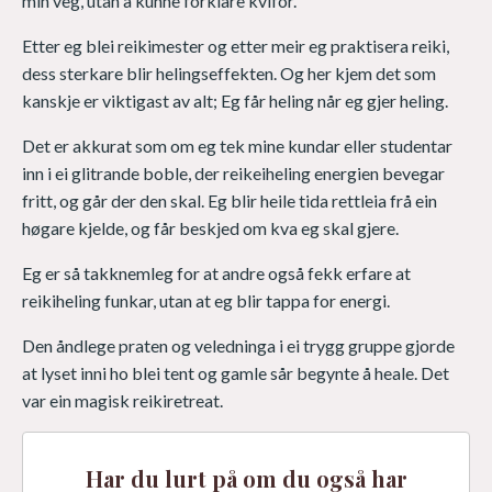
min veg, utan å kunne forklare kvifor.
Etter eg blei reikimester og etter meir eg praktisera reiki,
dess sterkare blir helingseffekten. Og her kjem det som
kanskje er viktigast av alt; Eg får heling når eg gjer heling.
Det er akkurat som om eg tek mine kundar eller studentar
inn i ei glitrande boble, der reikeiheling energien bevegar
fritt, og går der den skal. Eg blir heile tida rettleia frå ein
høgare kjelde, og får beskjed om kva eg skal gjere.
Eg er så takknemleg for at andre også fekk erfare at
reikiheling funkar, utan at eg blir tappa for energi.
Den åndlege praten og veledninga i ei trygg gruppe gjorde
at lyset inni ho blei tent og gamle sår begynte å heale. Det
var ein magisk reikiretreat.
Har du lurt på om du også har