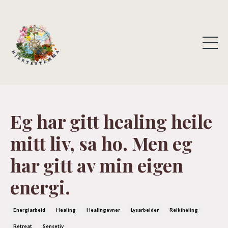
Eg har gitt healing heile
mitt liv, sa ho. Men eg
har gitt av min eigen
energi.
Energiarbeid
Healing
Healingevner
Lysarbeider
Reikiheling
Retreat
Sensetiv