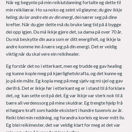
Når eg begynte på min reikiutdanning fortalte eg dette til
min reikilærar. Ho sa noko eg seint vil gløyme;
du gjev ikkje
heling, du lar andre ete av din energi
, dei nærer seg på dine
krefter. Når du gjer dette må du bruke lang tid på å bygge
dei opp igjen. Du må ikkje gjere det, sa dama på over 70 år.
Du må beskytte din aura som er ditt energifelt, og ikkje la
andre komme inn å nære seg på din energi. Det er veldig
viktig når du skal vere ein reikihealer.
Eg forstår det no i etterkant, men eg trudde eg gav healing
og kunne kople meg på kjærlighetskrafta, og det kunne eg
jo på ein måte. Eg kopla meg på meg sjølv og mi sjel og gav
derifrå. Det er ikkje før i etterkant eg er i stand til å forklare
det, og kan sette ord på det. Eg var ikkje var sterk nok til å
bære all verdenssorg på mine skuldrar. Eg trengte hjelp frå
ei høgare kraft som hadde eksistert i hundre tusenvis av år.
Reiki blei min reddning, og forandra korleis eg lever mitt liv.
Eg blei reikimester, det var veldig klart for meg at det var