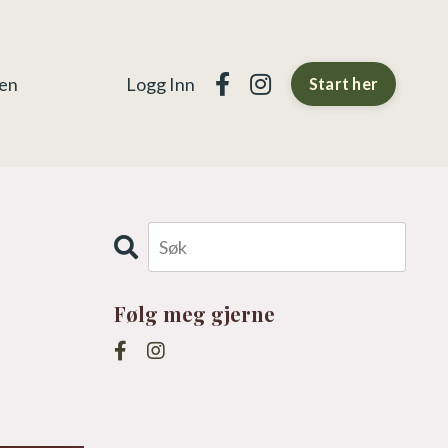
gen
Logg Inn
Start her
Følg meg gjerne