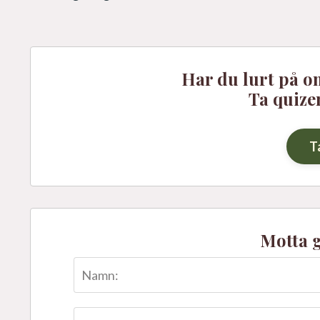
Har du lurt på o
Ta quize
T
Motta 