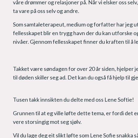
våre drømmer og relasjoner på. Når vi elsker oss selv, 
ta vare på oss selv og andre.
Som samtaleterapeut, medium og forfatter har jeg utv
fellesskapet blir en trygg havn der du kan utforske o
nivåer. Gjennom fellesskapet finner du kraften til å l
Takket være søndagen for over 20 år siden, hjelper jeg
til døden skiller seg ad. Det kan du også få hjelp til 
Tusen takk innsikten du delte med oss Lene Softie!
Grunnen til at eg ville løfte dette tema, er fordi det e
vere storsingig mot seg sjølv.
Vil du lage deg eit slikt løfte som Lene Sofie snakka 