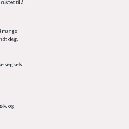
rustet til å
på mange
undt deg.
ke seg selv
ølv, og