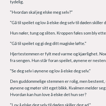
tydelig.
"Hvordan skal jeg elske meg selv?"
"Gå til speilet og lov å elske deg selv til døden skiller 
Hun nøler, tung og sliten. Kroppen føles som bly ett
"Gå til speilet og gi deg ditt magiske løfte."
Hjertestemmen er fylt med varme og kjærlighet. Noe 
fra sengen. Hun står foran speilet, øynene er nesten
"Se deg selv i øynene og lov å elske deg selv."
Den guddommelige stemmen er rolig, men bestemt, s
øynene og møter sitt eget blikk. Kvalmen melder seg
Hvordan kan hun love å elske det hun ser?
"Lov å elske deg selv til døden skiller deg ad."