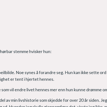
t hørbar stemme hvisker hun:
speilbilde. Noe synes å forandre seg. Hun kan ikke sette ord
ighet er tent i hjertet hennes.
fte som vil endre livet hennes mer enn hun kunne drømme o
g del av min livshistorie som skjedde for over 20 år siden. Je
eg ad. Hvordan jeg skulle gjennomføre det, visste jeg ikke,