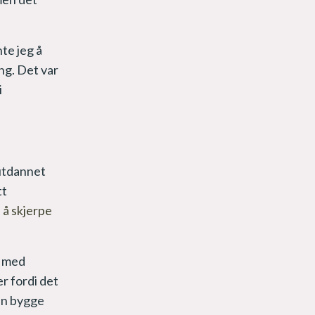
nte jeg å
ng. Det var
i
eutdannet
tt
i å skjerpe
m med
r fordi det
kan bygge