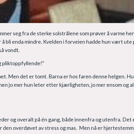
mer seg fra de sterke solstrålene som prøver å varme hen
 å bli enda mindre. Kvelden i forveien hadde hun vært ute 
så vondt.
 pliktoppfyllende!"
et. Men det er tomt. Barna er hos faren denne helgen. Hu
 men jo mer hun leter etter kjærligheten, jo mer ensom og a
der og overalt på én gang, både innenfra og utenfra. Det e
ir den overdøvet av stress og mas. Men nå er hjertestemm