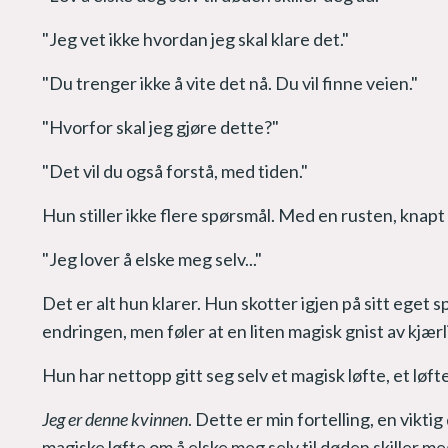
"Jeg vet ikke hvordan jeg skal klare det."
"Du trenger ikke å vite det nå. Du vil finne veien."
"Hvorfor skal jeg gjøre dette?"
"Det vil du også forstå, med tiden."
Hun stiller ikke flere spørsmål. Med en rusten, knap
"Jeg lover å elske meg selv..."
Det er alt hun klarer. Hun skotter igjen på sitt eget 
endringen, men føler at en liten magisk gnist av kjærl
Hun har nettopp gitt seg selv et magisk løfte, et lø
Jeg er denne kvinnen
. Dette er min fortelling, en vikti
magiske løfte om å elske meg selv til døden skiller m