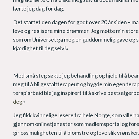
lærte jeg dag for dag.
Det startet den dagen for godt over 20 år siden – magi
leve og realisere mine drømmer. Jeg møtte min store k
som om Universet ga meg en guddommelig gave og sa ti
kjærlighet til deg selv!»
Med små steg søkte jeg behandling og hjelp til å be
meg til å bli gestaltterapeut og bygde min egen terap
terapiarbeid ble jeg inspirert til å skrive bestselgerb
deg
.»
Jeg fikk kvinnelige lesere fra hele Norge, som ville h
gjennom onlinetjenester som medlemsportal og foredr
gir oss muligheten til å blomstre og leve slik vi øns