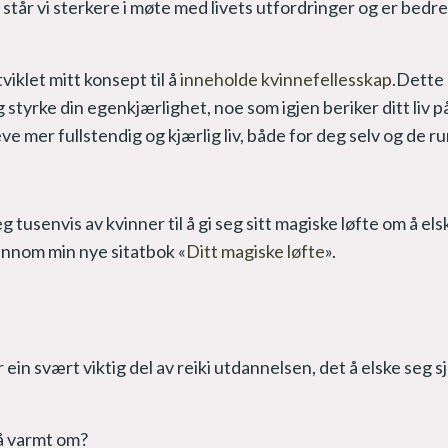
står vi sterkere i møte med livets utfordringer og er bedre 
iklet mitt konsept til å
inneholde kvinnefellesskap
.Dette
g styrke din egenkjærlighet, noe som igjen beriker ditt liv 
eve mer fullstendig og kjærlig liv, både for deg selv og de r
 tusenvis av kvinner til å gi seg sitt magiske løfte om å els
gjennom min nye sitatbok «
Ditt magiske løfte
».
r ein svært viktig del av reiki utdannelsen, det å elske seg sj
så varmt om?