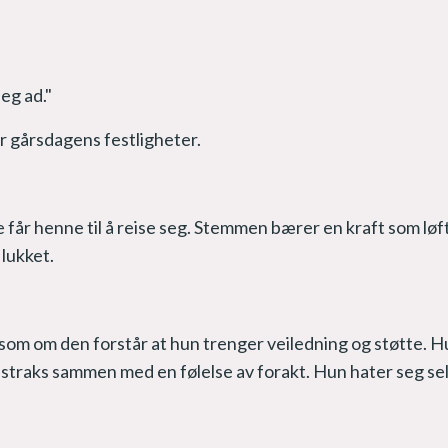
deg ad."
er gårsdagens festligheter.
får henne til å reise seg. Stemmen bærer en kraft som lø
 lukket.
om om den forstår at hun trenger veiledning og støtte. H
 straks sammen med en følelse av forakt. Hun hater seg sel