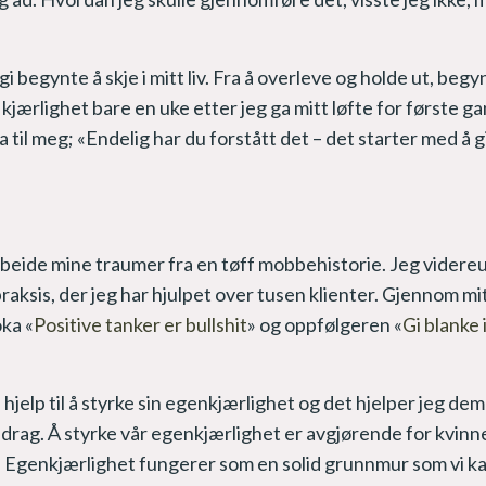
 begynte å skje i mitt liv. Fra å overleve og holde ut, begy
jærlighet bare en uke etter jeg ga mitt løfte for første ga
l meg; «Endelig har du forstått det – det starter med å g
arbeide mine traumer fra en tøff mobbehistorie. Jeg vider
raksis, der jeg har hjulpet over tusen klienter. Gjennom mi
oka «
Positive tanker er bullshit
» og oppfølgeren «
Gi blanke 
a hjelp til å styrke sin egenkjærlighet og det hjelper jeg de
ag. Å styrke vår egenkjærlighet er avgjørende for kvinne
ker. Egenkjærlighet fungerer som en solid grunnmur som vi 