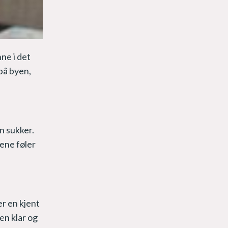
ne i det
på byen,
n sukker.
lene føler
r en kjent
en klar og