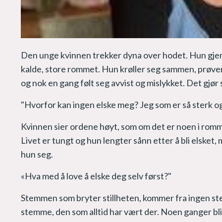
Den unge kvinnen trekker dyna over hodet. Hun gjem
kalde, store rommet. Hun krøller seg sammen, prøver
og nok en gang følt seg avvist og mislykket. Det gjør 
"Hvorfor kan ingen elske meg? Jeg som er så sterk og
Kvinnen sier ordene høyt, som om det er noen i romm
Livet er tungt og hun lengter sånn etter å bli elsket,
hun seg.
«Hva med å love å elske deg selv først?"
Stemmen som bryter stillheten, kommer fra ingen ste
stemme, den som alltid har vært der. Noen ganger bl