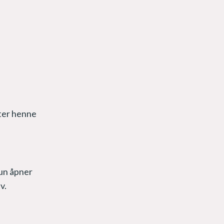
fter henne
un åpner
v.