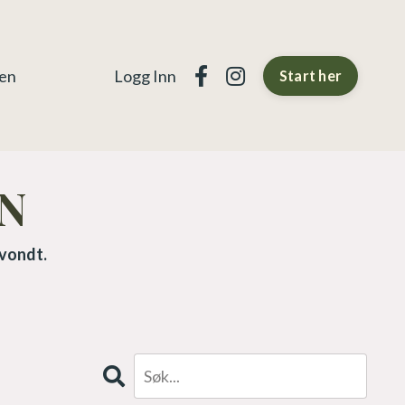
gen
Logg Inn
Start her
N
 vondt.